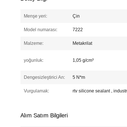
Menşe yeri:
Çin
Model numarası:
7222
Malzeme:
Metakrilat
yoğunluk:
1,05 g/cm³
Dengesizleştirici An:
5 N*m
Vurgulamak:
rtv silicone sealant , indus
Alım Satım Bilgileri