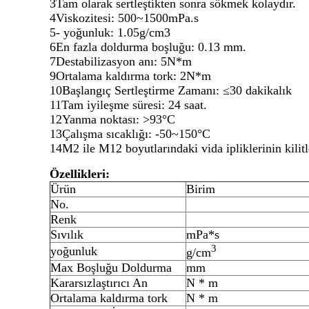
3Tam olarak sertleştikten sonra sökmek kolaydır.
4Viskozitesi: 500~1500mPa.s
5- yoğunluk: 1.05g/cm3
6En fazla doldurma boşluğu: 0.13 mm.
7Destabilizasyon anı: 5N*m
9Ortalama kaldırma tork: 2N*m
10Başlangıç Sertleştirme Zamanı: ≤30 dakikalık
11Tam iyileşme süresi: 24 saat.
12Yanma noktası: >93°C
13Çalışma sıcaklığı: -50~150°C
14M2 ile M12 boyutlarındaki vida ipliklerinin kilit
Özellikleri:
Ürün
Birim
No.
Renk
Sıvılık
mPa*s
3
yoğunluk
g/cm
Max Boşluğu Doldurma
mm
Kararsızlaştırıcı An
N * m
Ortalama kaldırma tork
N * m