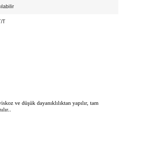
labilir
T/T
viskoz ve düşük dayanıklılıktan yapılır, tam
lır..