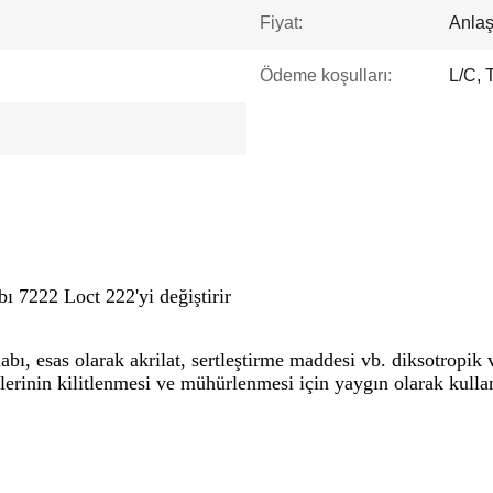
Fiyat:
Anlaşı
Ödeme koşulları:
L/C, 
 7222 Loct 222'yi değiştirir
abı, esas olarak akrilat, sertleştirme maddesi vb. diksotropik 
lerinin kilitlenmesi ve mühürlenmesi için yaygın olarak kullanı