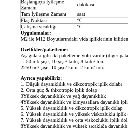
Başlangıçta İyileşme
dakikası
Zamanı
Tam İyileşme Zamanı
saat
Flaş Noktası
°C
Çalışma sıcaklığı
°C
Uygulamalar:
M2 ile M12 Boyutlarındaki vida ipliklerinin kilitl
Özellikler/paketleme:
Aşağıdaki gibi iki paketleme yolu vardır (diğer pak
1. 50 ml/ şişe, 10 şişe/ kutu, 8 kutu/ ton.
2250 ml/ şişe, 10 şişe/ kutu, 2 kutu/ ton.
Ayrıca yapabiliriz:
1. Düşük dayanıklılık ve dikzotropik iplik dolabı
2. Orta güç & thixotropic iplik dolap
3Yüksek dayanıklılık ve yağ dayanıklılık
4Yüksek dayanıklılık ve kimyasallara dayanıklı ipli
5. Yüksek dayanıklılık ve dikzotropik iplik dolap
6. Yüksek dayanıklılık ve yüksek viskozluklu iplik 
7. Yüksek dayanıklılık ve orta viskozluklu iplik dol
8Yüksek dayanıklılık ve yüksek sıcaklığa dayanıklı 