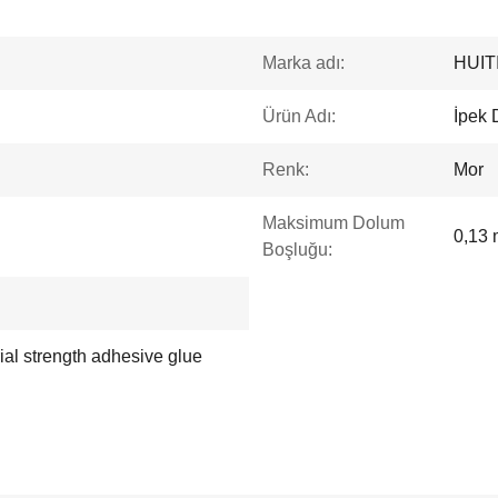
Marka adı:
HUIT
Ürün Adı:
İpek 
Renk:
Mor
Maksimum Dolum
0,13
Boşluğu:
trial strength adhesive glue