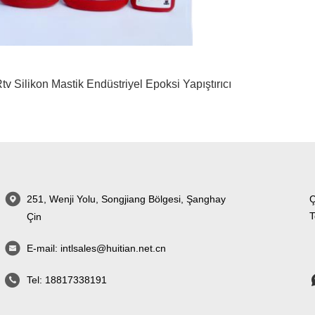
tv Silikon Mastik
Endüstriyel Epoksi Yapıştırıcı
251, Wenji Yolu, Songjiang Bölgesi, Şanghay
Ç
T
Çin
E-mail:
intlsales@huitian.net.cn
Tel:
18817338191