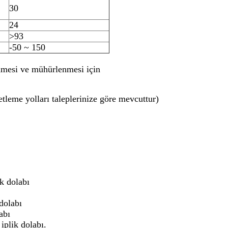
30
24
>93
-50 ~ 150
enmesi ve mühürlenmesi için
etleme yolları taleplerinize göre mevcuttur)
k dolabı
dolabı
abı
iplik dolabı.