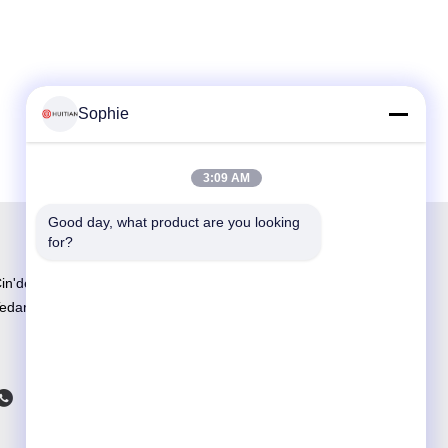
Sophie
3:09 AM
Good day, what product are you looking 
for?
in'deki En Büyük Ar-Ge ve Üretim Yapıştırıcı
edarikçisi