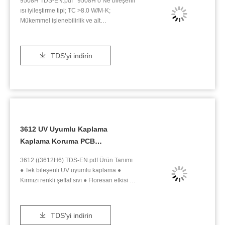
9508H TDS-EN.pdf 9508H o Ne bileşenli
sıcaklığında hem de ısı ile kürleme sağlar.
katmanlarda düşük statik / geçici
ısı iyileştirme tipi; TC >8.0 W/M·K;
Bu çok yönlü ürün, hızlı kürlemeyi
stres
Mükemmel işlenebilirlik ve alt
olağanüstü performansla birleştirir ve
katmanlarda düşük statik/geçici stres
çeşitli endüstrilerde, özellikle gelişmiş
Ürün Tanımı Açık yeşil jel Tek bileşenli ısı
sürüş destek sistemlerinde kritik
iyileştirme tipi Silikon termal iletken
kapsülleme ve sızdırmazlık ihtiyaçları için
TDS'yi indirin
kompozit Ürün Özellikleri: Yüksek ısı
ideal bir seçimdir. Ürün Uygulamaları
iletkenliği > 8W/m∙K Mükemmel
HUITIAN 5100, temel kullanımları dahil
işlenebilirlik Altyapı üzerindeki düşük
olmak üzere bir dizi uygulamada
statik/geçici stres Çeşitli koşullarda yüksek
mükemmeldir: Enstrümantasyon
güvenilirlik 9508H, düşük sıcaklıklarda
bileşenlerinin ve sensörlerin
uzun süre depolanabilir, oda sıcaklığında
kapsüllenmesi : Nem direnci, kirlenme
uzun bir çalışma süresine sahiptir ve
önleme, korozyon direnci, şok emilimi,
3612 UV Uyumlu Kaplama
yüksek sıcaklıklarda hızlıca sertleştirilebilir
yalıtım ve sızdırmazlık gibi kapsamlı
Kaplama Koruma PCB
Teknik parametreler Standart Mülkiyet
koruma sağlar. Sürüş destek sistemlerinde
Birim Sonuç 一 Bileşen - Bir tane. Görsel
ultrasonik radar muhafazalarının
devrelerinin ve bileşenlerinin
3612 ((3612H6) TDS-EN.pdf Ürün Tanımı
Renk - Açık yeşil 一 Akış Hızı g/dakikada
sızdırmazlığı : Özellikle park yardımı, kör
yüksek performanslı PCB
● Tek bileşenli UV uyumlu kaplama ●
120 ASTM D792 yoğunluk g/mL 3.3 一
nokta izleme ve düşük hızlı çarpışmadan
koruması NEV'ler, akıllı evler ve
Kırmızı renkli şeffaf sıvı ● Floresan etkisi
Bağlama hattı kalınlığı mm 0.28 - Çalışma
kaçınma gibi senaryolar için geliştirilmiştir.
dış enerji için
Uygulamalar: 3612 UV Uyumlu Kaplama,
süresi @25°C d >60 - Sertleştirme süresi
Aşırı ortamlarda bile kararlı sinyal iletimi
PCB (Yazdırılmış Devre Tablosu)
@ 150 °C dakikası 30 ASTM D5470 Isı
sağlar, radar hassasiyetini ve
devrelerinin ve bileşenlerinin
iletkenliği W/(m·K) > 8.0 ISO22007-2 Isı
güvenilirliğini artırır—güvenli ve doğru
TDS'yi indirin
korunmasında yaygın olarak kullanılır. ●
iletkenliği W/(m·K) >10.0 ASTM D5470 Isı
araç algılaması için kritik öneme sahiptir.