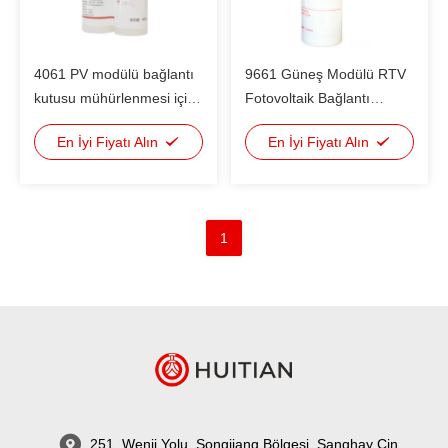
4061 PV modülü bağlantı
9661 Güneş Modülü RTV
kutusu mühürlenmesi için
Fotovoltaik Bağlantı
Dealalkoholized RTV
Kutusu ve Arka Sayfa
En İyi Fiyatı Alın
En İyi Fiyatı Alın
Kondansasyon Tipi Silikon
Yapıştırma Sızdırmazlığı
İçin Alkolsüz Yapıştırıcı
1
251, Wenji Yolu, Songjiang Bölgesi, Şanghay Çin