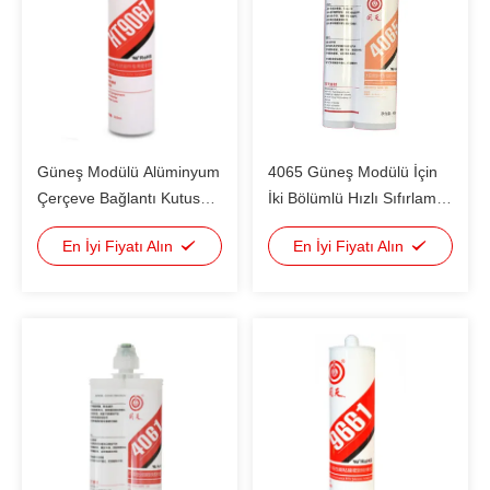
Güneş Modülü Alüminyum
4065 Güneş Modülü İçin
Çerçeve Bağlantı Kutusu
İki Bölümlü Hızlı Sıfırlama
Sızdırmazlık için HT906Z
PV Modülü RTV Silikon
En İyi Fiyatı Alın
En İyi Fiyatı Alın
PV Modülü RTV Mastik
Sızdırıcı Alüminyum
Çerçeve Bağlantı Kutusu
Sızdırma