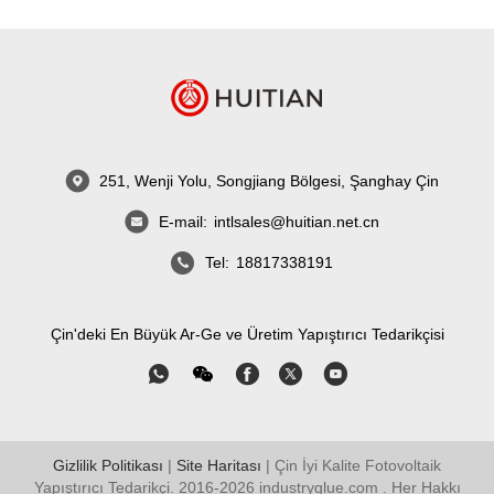
251, Wenji Yolu, Songjiang Bölgesi, Şanghay Çin
E-mail:
intlsales@huitian.net.cn
Tel:
18817338191
Çin'deki En Büyük Ar-Ge ve Üretim Yapıştırıcı Tedarikçisi
Gizlilik Politikası
|
Site Haritası
| Çin İyi Kalite Fotovoltaik
Yapıştırıcı Tedarikçi. 2016-2026
industryglue.com
. Her Hakkı