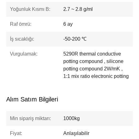
Yoğunluk Kısmı B:
2.7 ~ 2.8 g/ml
Raf ömrü:
6 ay
İş sıcaklığı:
-50-200 ℃
Vurgulamak:
5290R thermal conductive
potting compound , silicone
potting compound 2W/mK ,
1:1 mix ratio electronic potting
Alım Satım Bilgileri
Min sipariş miktarı:
1000kg
Fiyat:
Anlaşılabilir