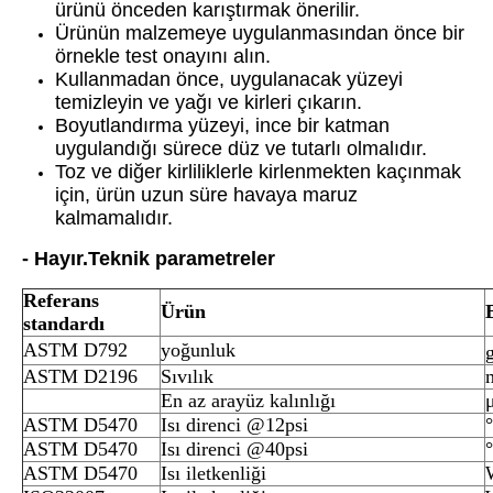
ürünü önceden karıştırmak önerilir.
Ürünün malzemeye uygulanmasından önce bir
örnekle test onayını alın.
Kullanmadan önce, uygulanacak yüzeyi
temizleyin ve yağı ve kirleri çıkarın.
Boyutlandırma yüzeyi, ince bir katman
uygulandığı sürece düz ve tutarlı olmalıdır.
Toz ve diğer kirliliklerle kirlenmekten kaçınmak
için, ürün uzun süre havaya maruz
kalmamalıdır.
- Hayır.
Teknik parametreler
Referans
Ürün
standardı
ASTM D792
yoğunluk
ASTM D2196
Sıvılık
En az arayüz kalınlığı
ASTM D5470
Isı direnci @12psi
ASTM D5470
Isı direnci @40psi
ASTM D5470
Isı iletkenliği