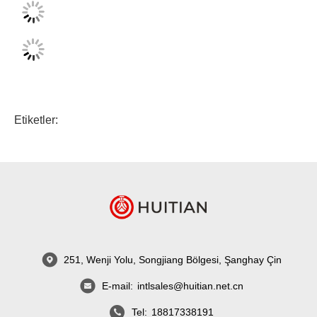
Etiketler:
251, Wenji Yolu, Songjiang Bölgesi, Şanghay Çin
E-mail:
intlsales@huitian.net.cn
Tel:
18817338191