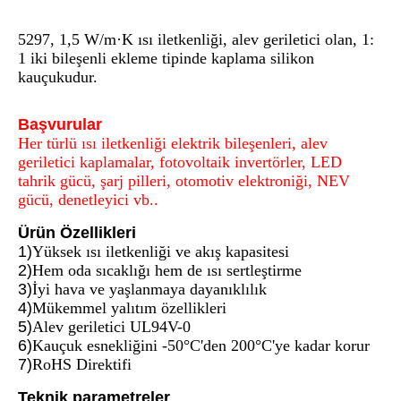
5297, 1,5 W/m·K ısı iletkenliği, alev geriletici olan, 1:
1 iki bileşenli ekleme tipinde kaplama silikon
kauçukudur.
Başvurular
Her türlü ısı iletkenliği elektrik bileşenleri, alev
geriletici kaplamalar, fotovoltaik invertörler, LED
tahrik gücü, şarj pilleri, otomotiv elektroniği, NEV
gücü, denetleyici vb..
Ürün Özellikleri
1)
Yüksek ısı iletkenliği ve akış kapasitesi
2)
Hem oda sıcaklığı hem de ısı sertleştirme
3)
İyi hava ve yaşlanmaya dayanıklılık
4)
Mükemmel yalıtım özellikleri
5)
Alev geriletici UL94V-0
6)
Kauçuk esnekliğini -50°C'den 200°C'ye kadar korur
7)
RoHS Direktifi
Teknik parametreler