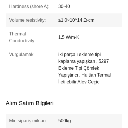
Hardness (shore A):
30-40
Volume resistivity:
≥1.0×10^14 Ω·cm
Thermal
1.5 W/m·K
Conductivity:
Vurgulamak:
iki parçalı ekleme tipi
kaplama yapışkan , 5297
Ekleme Tipi Çömlek
Yapıştırıcı , Huitian Termal
İletilebilir Alev Geçici
Alım Satım Bilgileri
Min sipariş miktarı:
500kg