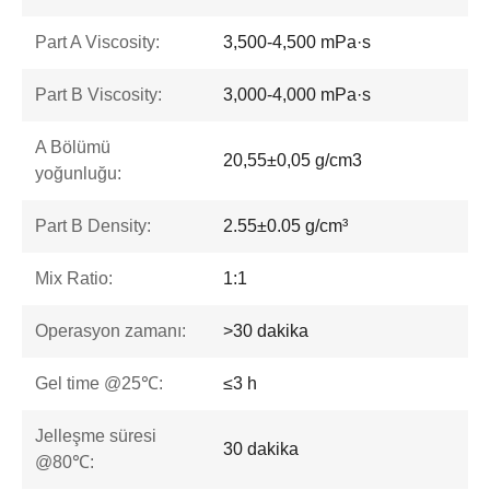
Part A Viscosity:
3,500-4,500 mPa·s
Part B Viscosity:
3,000-4,000 mPa·s
A Bölümü
20,55±0,05 g/cm3
yoğunluğu:
Part B Density:
2.55±0.05 g/cm³
Mix Ratio:
1:1
Operasyon zamanı:
>30 dakika
Gel time @25℃:
≤3 h
Jelleşme süresi
30 dakika
@80℃: