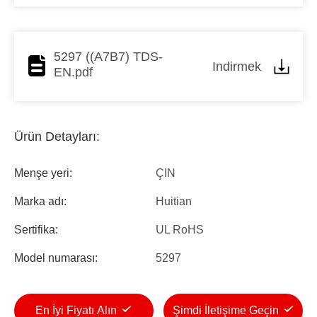
5297 ((A7B7) TDS-
Indirmek
EN.pdf
Ürün Detayları:
Menşe yeri:
ÇIN
Marka adı:
Huitian
Sertifika:
UL RoHS
Model numarası:
5297
En İyi Fiyatı Alın
Şimdi İletişime Geçin