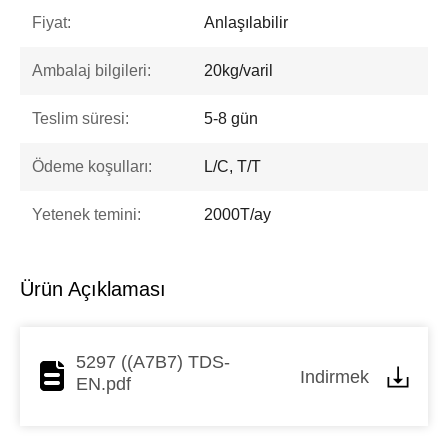
Fiyat:
Anlaşılabilir
Ambalaj bilgileri:
20kg/varil
Teslim süresi:
5-8 gün
Ödeme koşulları:
L/C, T/T
Yetenek temini:
2000T/ay
Ürün Açıklaması
5297 ((A7B7) TDS-
Indirmek
EN.pdf