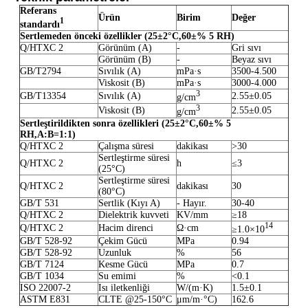
Referans
Ürün
Birim
Değer
1
standardı
Sertlemeden önceki özellikler
(25
±
2
°C
,
60
±
% 5 RH)
Q/HTXC 2
Görünüm (A)
-
Gri sıvı
Görünüm (B)
-
Beyaz sıvı
GB/T2794
Sıvılık (A)
mPa·s
3500-4.500
Viskosit (B)
mPa·s
3000-4.000
3
GB/T13354
Sıvılık (A)
2.55±0.05
g/cm
3
Viskosit (B)
2.55±0.05
g/cm
Sertleştirildikten sonra özellikleri
(
25
±
2
°C
,
60
±
% 5
RH
,
A:B=1:1
)
Q/HTXC 2
Çalışma süresi
dakikası
>30
Sertleştirme süresi
Q/HTXC 2
h
≤3
(25°C)
Sertleştirme süresi
Q/HTXC 2
dakikası
30
(80°C)
GB/T 531
Sertlik (Kıyı A)
- Hayır.
30-40
Q/HTXC 2
Dielektrik kuvveti
KV/mm
≥18
1
4
Q/HTXC 2
Hacim direnci
Ω·cm
≥1.0×10
GB/T 528-92
Çekim Gücü
MPa
0.94
GB/T 528-92
Uzunluk
%
56
GB/T 7124
Kesme Gücü
MPa
0.7
GB/T 1034
Su emimi
%
<0.1
ISO 22007-2
Isı iletkenliği
W/(m·K)
1.5±0.1
ASTM E831
CLTE @25-150°C
μm/m·°C)
162.6