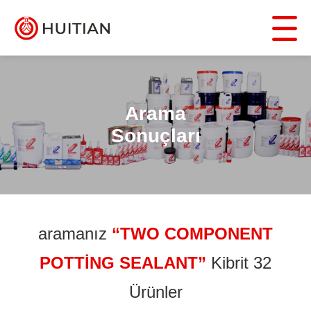
Arama
Sonuçları
aramanız
“TWO COMPONENT
POTTING SEALANT”
Kibrit 32
Ürünler