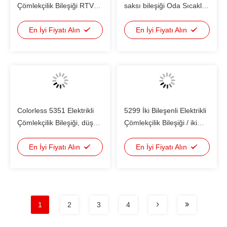
Çömlekçilik Bileşiği RTV
saksı bileşiği Oda Sıcaklığı
Silikon Yapıştırma ve
iyileştirme, daha düşük
sızdırmazlık
En İyi Fiyatı Alın
maliyet
En İyi Fiyatı Alın
Colorless 5351 Elektrikli
5299 İki Bileşenli Elektrikli
Çömlekçilik Bileşiği, düşük
Çömlekçilik Bileşiği / iki
viskoziteli silikon mastik
parçalı silikon yapıştırıcı
En İyi Fiyatı Alın
En İyi Fiyatı Alın
1
2
3
4