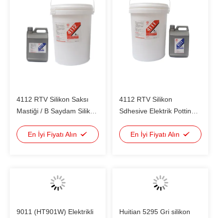
4112 RTV Silikon Saksı
4112 RTV Silikon
Mastiği / B Saydam Silikon
Sdhesive Elektrik Potting
Yapıştırıcı Mastik
Bileşik Çift bileşenli
En İyi Fiyatı Alın
yoğunlaşma tipi
En İyi Fiyatı Alın
9011 (HT901W) Elektrikli
Huitian 5295 Gri silikon