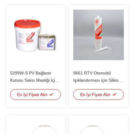
5299W-S PV Bağlantı
9661 RTV Otomobil
Kutusu Saksı Mastiği İçin
Işıklandırması için Silikon
İki Bileşenli Fotovoltaik
Potting Sızdırıcı
Yapıştırıcı
En İyi Fiyatı Alın
En İyi Fiyatı Alın